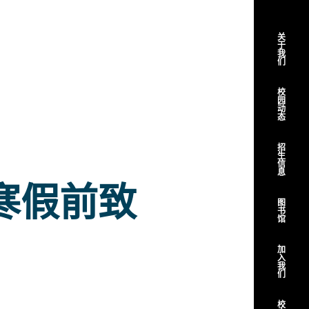
关
于
我
们
校
园
动
态
招
生
信
息
寒假前致
图
书
馆
加
入
我
们
校