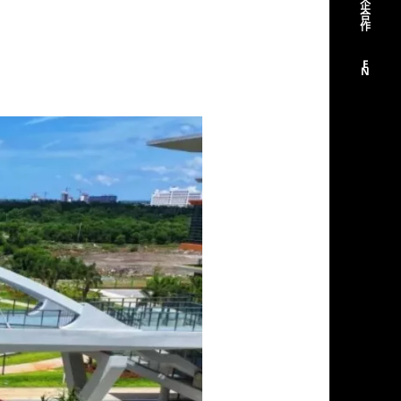
企
合
作
E
N