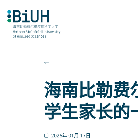
跳
至
内
容
海南比勒费
学生家长的
2026年 01月 17日