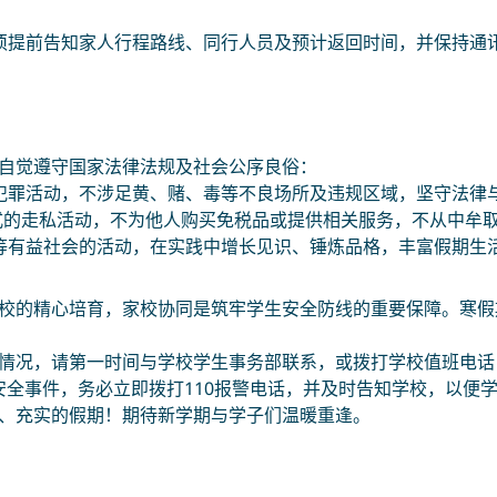
须提前告知家人行程路线、同行人员及预计返回时间，并保持通
自觉遵守国家法律法规及社会公序良俗：
犯罪活动，不涉足黄、赌、毒等不良场所及违规区域，坚守法律
式的走私活动，不为他人购买免税品或提供相关服务，不从中牟
等有益社会的活动，在实践中增长见识、锤炼品格，丰富假期生
校的精心培育，家校协同是筑牢学生安全防线的重要保障。寒假
请第一时间与学校学生事务部联系，或拨打学校值班电话（0898-2
突发安全事件，务必立即拨打110报警电话，并及时告知学校，以便
、充实的假期！期待新学期与学子们温暖重逢。