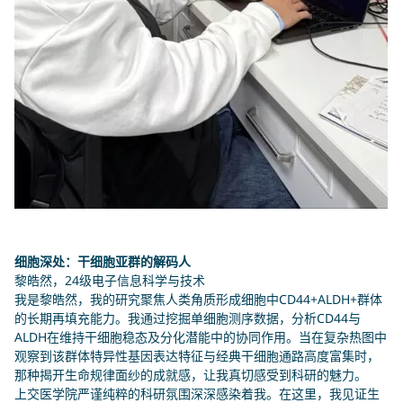
你在寻找什么？
输入搜索词
Search
细胞深处：干细胞亚群的解码人
黎皓然，24级电子信息科学与技术
我是黎皓然，我的研究聚焦人类角质形成细胞中CD44+ALDH+群体
的长期再填充能力。我通过挖掘单细胞测序数据，分析CD44与
ALDH在维持干细胞稳态及分化潜能中的协同作用。当在复杂热图中
观察到该群体特异性基因表达特征与经典干细胞通路高度富集时，
那种揭开生命规律面纱的成就感，让我真切感受到科研的魅力。
上交医学院严谨纯粹的科研氛围深深感染着我。在这里，我见证生