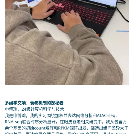
多组学交响：衰老机制的探秘者
申博瑜，24级计算机科学与技术
我是申博瑜，我的实习围绕加权共表达网络分析和ATAC-seq、
RNA-seq联合时序分析展开。在眼皮衰老相关研究中，我从包含万
余个基因的初始count矩阵和
RPKM
矩阵出发，筛选出组间差异大于