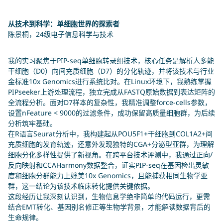
从技术到科学：单细胞世界的探索者
陈景桐，24级电子信息科学与技术
我的实习聚焦于PIP-seq单细胞转录组技术，核心任务是解析人多能
干细胞（D0）向间充质细胞（D7）的分化轨迹，并将该技术与行业
金标准10x Genomics进行系统比对。在Linux环境下，我熟练掌握
PIPseeker上游处理流程，独立完成从FASTQ原始数据到表达矩阵的
全流程分析。面对D7样本的复杂性，我精准调整force-cells参数，
设置nFeature < 9000的过滤条件，成功保留高质量细胞群，为后续
分析筑牢基础。
在R语言Seurat分析中，我构建起从POU5F1+干细胞到COL1A2+间
充质细胞的发育轨迹，还意外发现独特的CGA+分泌型亚群，为理解
细胞分化多样性提供了新视角。在跨平台技术评测中，我通过正向/
反向映射和CCAHarmony数据整合，证实PIP-seq在基因检出灵敏
度和细胞分群能力上媲美10x Genomics，且能捕获相同生物学亚
群，这一结论为该技术临床转化提供关键依据。
这段经历让我深刻认识到，生物信息学绝非简单的代码运行，更需
结合EMT转化、基因别名修正等生物学背景，才能解读数据背后的
生命规律。