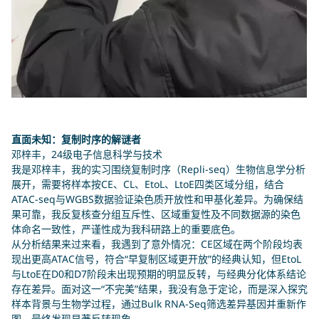
直面未知：复制时序的解谜者
邓梓丰，24级电子信息科学与技术
我是邓梓丰，我的实习围绕复制时序（Repli-seq）生物信息学分析
展开，需要将样本按CE、CL、EtoL、LtoE四类区域分组，结合
ATAC-seq与WGBS数据验证染色质开放性和甲基化差异。为确保结
果可靠，我反复核查分组互斥性、区域重复性及不同数据源的染色
体命名一致性，严谨性成为我科研路上的重要底色。
从分析结果来过来看，我遇到了意外情况：CE区域在两个阶段均表
现出更高ATAC信号，符合“早复制区域更开放”的经典认知，但EtoL
与LtoE在D0和D7阶段未出现预期的明显反转，与经典分化体系结论
存在差异。面对这一“不完美”结果，我没有急于定论，而是深入探究
样本背景与生物学过程，通过Bulk RNA-Seq筛选差异基因并重新作
图，最终发现显著反转现象。